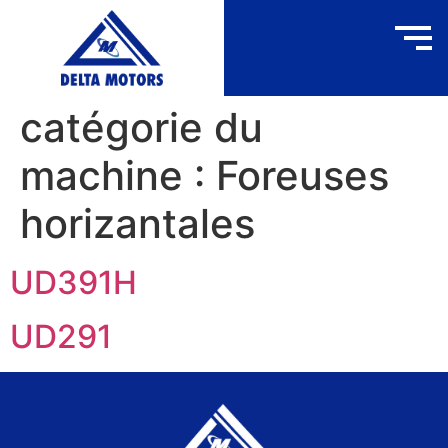
catégorie du
machine :
Foreuses
horizantales
UD391H
UD291