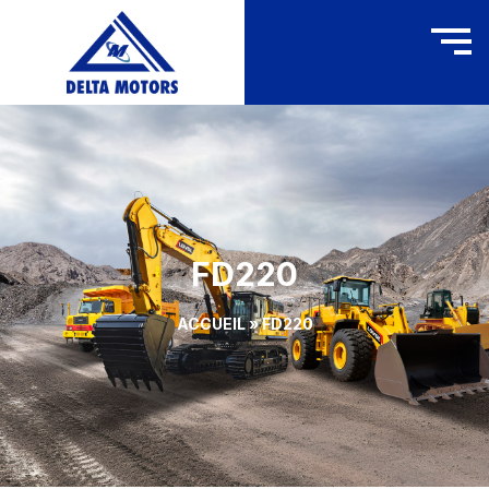
FD220
ACCUEIL
»
FD220