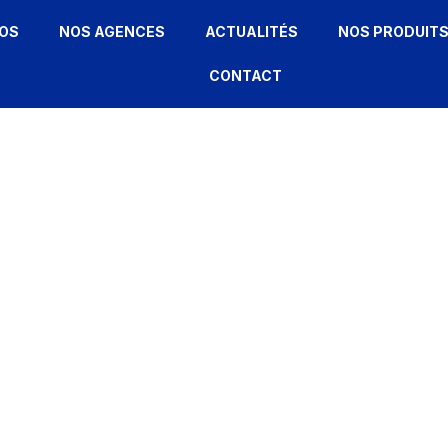
OS
NOS AGENCES
ACTUALITÉS
NOS PRODUIT
CONTACT
FL938H
ACCUEIL
»
FL938H