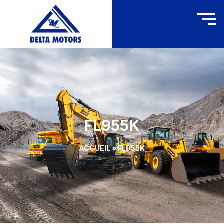
FL955K
ACCUEIL
»
FL955K