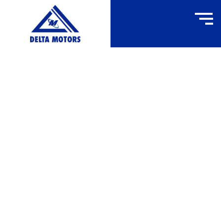
H1840
ACCUEIL
»
H1840