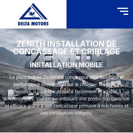
ZENITH INSTALLATION DE
CONCASSAGE ET CRIBLAGE
INSTALLATION MOBILE
Le plant mobile Zenith est conçu pour offrir flexibilité et
performance directement sur le chantier. Monté sur
chenilles, il peut être déplacé facilement et adapté à
différents sites, tout en garantissant une production continue
et efficace grâce à son concasseur primaire à mâchoires et
ses convoyeurs intégrés.