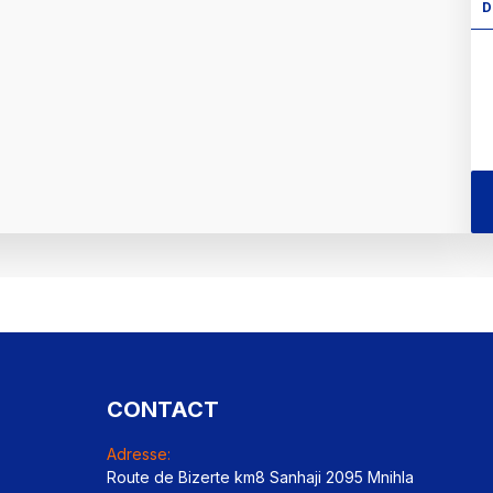
D
CONTACT
Adresse:
Route de Bizerte km8 Sanhaji 2095 Mnihla