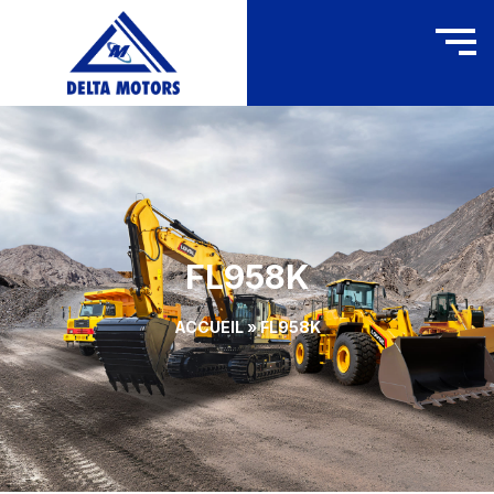
FL958K
ACCUEIL
»
FL958K