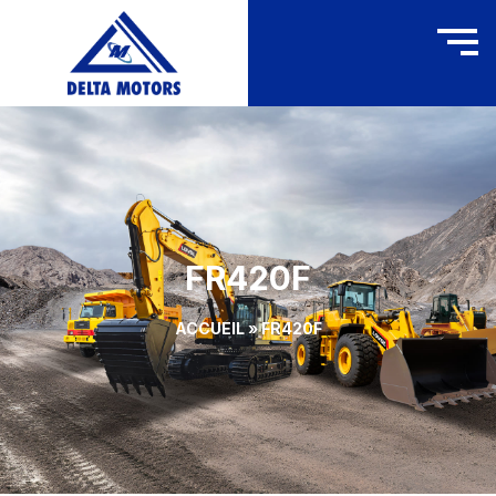
FR420F
ACCUEIL
»
FR420F