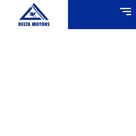
FW160F
ACCUEIL
»
FW160F