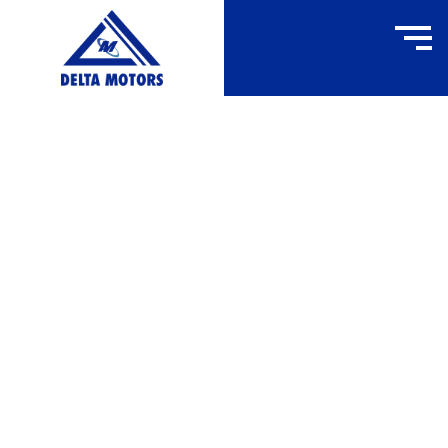
FY12S
ACCUEIL
»
FY12S