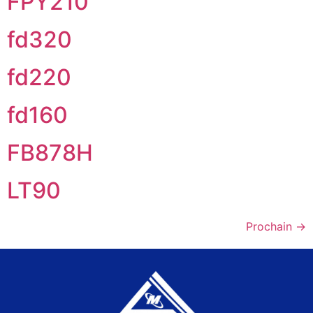
FPY210
fd320
fd220
fd160
FB878H
LT90
Prochain
→